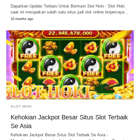
Dapatkan Update Terbaru Untuk Bermain Slot Hoki - Slot Hoki
saat ini merupakan salah satu situs judi slot online terpercaya…
10 months ago
SLOT HOKI
Kehokian Jackpot Besar Situs Slot Terbaik
Se Asia
Kehokian Jackpot Besar Situs Slot Terbaik Se Asia -