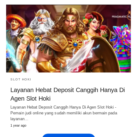
SLOT HOKI
Layanan Hebat Deposit Canggih Hanya Di
Agen Slot Hoki
Layanan Hebat Deposit Canggih Hanya Di Agen Slot Hoki -
Pemain judi online yang sudah memiliki akun bermain pada
layanan…
1 year ago