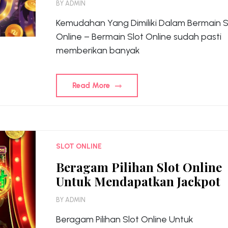
BY
ADMIN
Kemudahan Yang Dimiliki Dalam Bermain S
Online – Bermain Slot Online sudah pasti
memberikan banyak
Read More
SLOT ONLINE
Beragam Pilihan Slot Online
Untuk Mendapatkan Jackpot
BY
ADMIN
Beragam Pilihan Slot Online Untuk