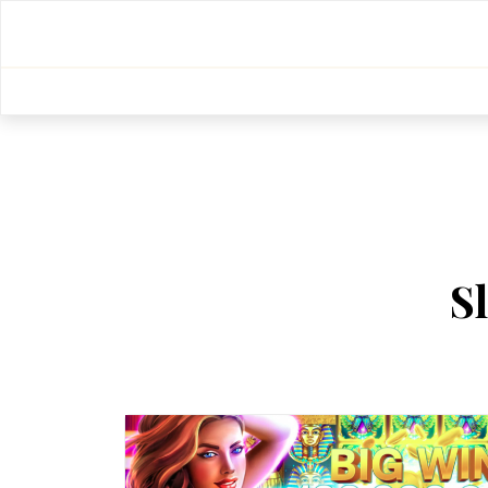
Skip
to
content
S