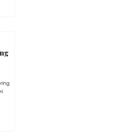
ing
ring
i.