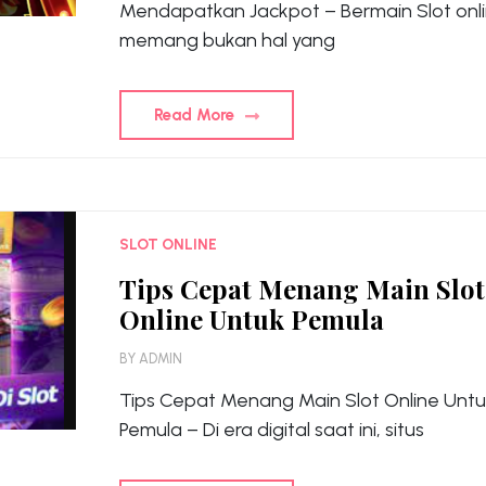
Mendapatkan Jackpot – Bermain Slot onl
memang bukan hal yang
Read More
SLOT ONLINE
Tips Cepat Menang Main Slot
Online Untuk Pemula
BY
ADMIN
Tips Cepat Menang Main Slot Online Untu
Pemula – Di era digital saat ini, situs