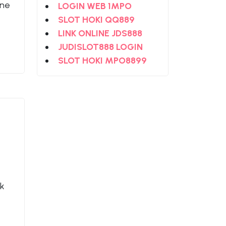
ine
LOGIN WEB 1MPO
SLOT HOKI QQ889
LINK ONLINE JDS888
JUDISLOT888 LOGIN
SLOT HOKI MPO8899
k