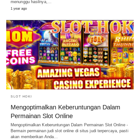
menunggu hasilnya,…
1 year ago
SLOT HOKI
Mengoptimalkan Keberuntungan Dalam
Permainan Slot Online
Mengoptimalkan Keberuntungan Dalam Permainan Slot Online -
Bermain permainan judi slot online di situs judi terpercaya, pasti
akan memberikan Anda…