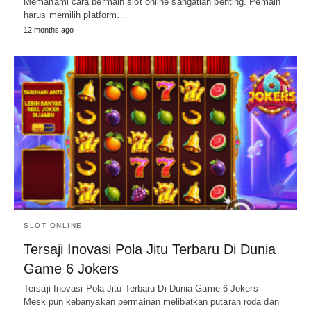
Memahami cara bermain slot online sangatlah penting. Pemain
harus memilih platform…
12 months ago
SLOT ONLINE
Tersaji Inovasi Pola Jitu Terbaru Di Dunia
Game 6 Jokers
Tersaji Inovasi Pola Jitu Terbaru Di Dunia Game 6 Jokers -
Meskipun kebanyakan permainan melibatkan putaran roda dan