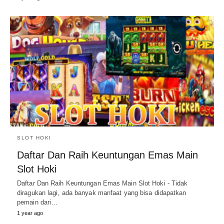
SLOT HOKI
Daftar Dan Raih Keuntungan Emas Main
Slot Hoki
Daftar Dan Raih Keuntungan Emas Main Slot Hoki - Tidak
diragukan lagi, ada banyak manfaat yang bisa didapatkan
pemain dari…
1 year ago